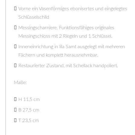
Vorne ein Vasenförmiges ebonisertes und eingelegtes
Schlüsselschild
Messingscharniere. Funktionsfähiges originales
Messingschloss mit 2 Riegeln und 1 Schlüssel.
Inneneinrichtung in lila Samt ausgelegt mit mehreren
Fächern und komplett herausnehmbar.
Restaurierter Zustand, mit Schellack handpoliert.
Maße:
H 11,5 cm
B 27,5 cm
T 23,5 cm