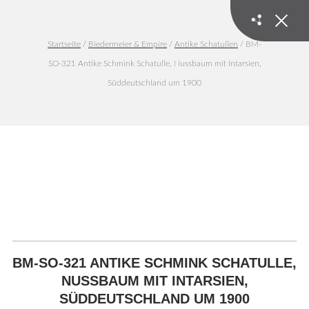
Startseite
/
Biedermeier & Empire
/
Antike Schatullen
/ BM-
SO-321 Antike Schmink Schatulle, Nussbaum mit Intarsien,
Süddeutschland um 1900
BM-SO-321 ANTIKE SCHMINK SCHATULLE,
NUSSBAUM MIT INTARSIEN,
SÜDDEUTSCHLAND UM 1900