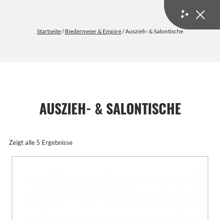
Startseite
/
Biedermeier & Empire
/ Auszieh- & Salontische
AUSZIEH- & SALONTISCHE
Biedermeier & Empire | Entdecken Sie unsere große Auswahl an
Zeigt alle 5 Ergebnisse