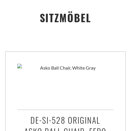
SITZMÖBEL
klusiven Mid-Century und Vintage Design Sitzmöbeln wie Stühle, S
DE-SI-528 ORIGINAL