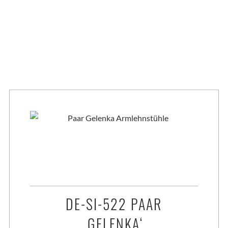
essel oder Liegen.
DE-SI-522 PAAR
‚GELENKA‘