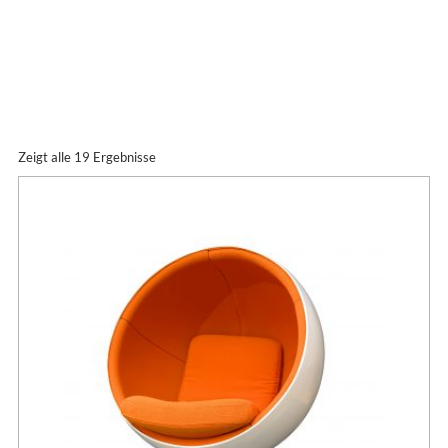
Designklassiker | Entdecken Sie unsere aktuelle Auswahl an ex
Zeigt alle 19 Ergebnisse