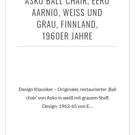
ASKO BALL CHAIR, EERO
AARNIO, WEISS UND G
RAU, FINNLAND, 1
960ER JAHRE
Design Klassiker – Originaler, restaurierter ‚Ball
chair‘ von Asko in weiß mit grauem Stoff.
Design: 1963-65 von E…