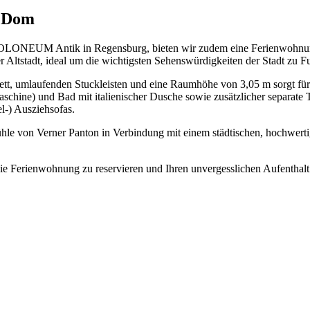
 Dom
s COLONEUM Antik in Regensburg, bieten wir zudem eine Ferienwohn
 Altstadt, ideal um die wichtigsten Sehenswürdigkeiten der Stadt zu F
ett, umlaufenden Stuckleisten und eine Raumhöhe von 3,05 m sorgt für
ine) und Bad mit italienischer Dusche sowie zusätzlicher separate Toi
-) Ausziehsofas.
ühle von Verner Panton in Verbindung mit einem städtischen, hochw
die Ferienwohnung zu reservieren und Ihren unvergesslichen Aufenthalt