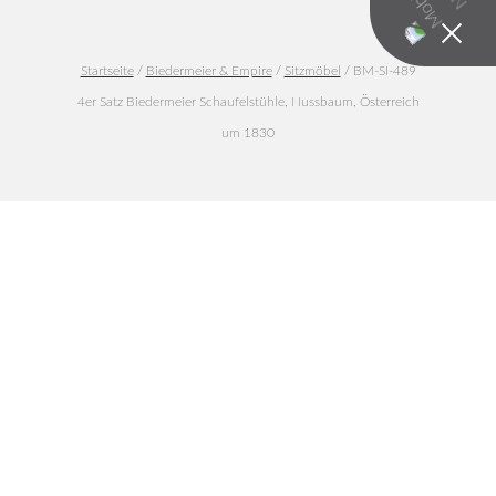
Startseite
/
Biedermeier & Empire
/
Sitzmöbel
/ BM-SI-489
4er Satz Biedermeier Schaufelstühle, Nussbaum, Österreich
um 1830