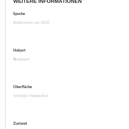
WEITERE INFORMATIONEN
Epoche
Biedermeier um 1820
Holzart
Nussbaum
Oberfläche
Schellack Handpolitur
Zustand