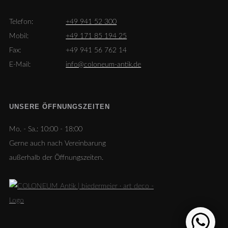
Telefon:
+49 941 52 300
Mobil:
+49 171 85 194 25
Fax:
+49 941 56 762 14
E-Mail:
info@coloneum-antik.de
UNSERE ÖFFNUNGSZEITEN
Mo. - Sa.:
10:00 - 18:00
Gerne auch nach Vereinbarung
außerhalb der Öffnungszeiten.