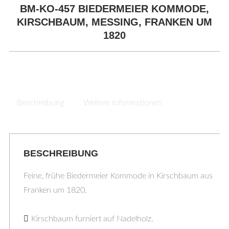
BM-KO-457 BIEDERMEIER KOMMODE,
KIRSCHBAUM, MESSING, FRANKEN UM
1820
Beschreibung
Weitere Informationen
BESCHREIBUNG
Feine, frühe Biedermeier Kommode in Kirschbaum aus
Franken um 1820.
Kirschbaum furniert auf Nadelholz.