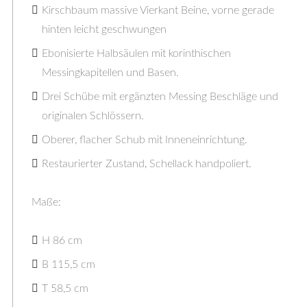
Kirschbaum massive Vierkant Beine, vorne gerade
hinten leicht geschwungen
Ebonisierte Halbsäulen mit korinthischen
Messingkapitellen und Basen.
Drei Schübe mit ergänzten Messing Beschläge und
originalen Schlössern.
Oberer, flacher Schub mit Inneneinrichtung.
Restaurierter Zustand, Schellack handpoliert.
Maße:
H 86 cm
B 115,5 cm
T 58,5 cm