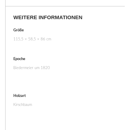
WEITERE INFORMATIONEN
Größe
115,5 × 58,5 × 86 cm
Epoche
Biedermeier um 1820
Holzart
Kirschbaum