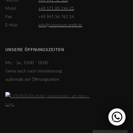
Telefon:
+49 941 52 300
Mobil:
+49 171 85 194 25
Fax:
+49 941 56 762 14
E-Mail:
info@coloneum-antik.de
UNSERE ÖFFNUNGSZEITEN
Mo. - Sa.:
10:00 - 18:00
Gerne auch nach Vereinbarung
außerhalb der Öffnungszeiten.