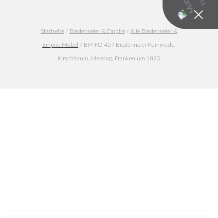
Startseite
/
Biedermeier & Empire
/
Alle Biedermeier &
Empire Möbel
/ BM-KO-457 Biedermeier Kommode,
Kirschbaum, Messing, Franken um 1820