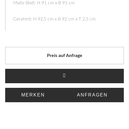
Maße Blatt: H 91 cm x B 91 cm
Gerahmt: H 92,5 cm x B 92 cm x T 2,5 cm
Preis auf Anfrage
MERKEN
ANFRAGEN