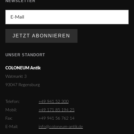
NEWSLETTER
UNSER STANDORT
COLONEUM Antik
Watmarkt 3
93047 Regensburg
Telefon:
+49 941 52 300
Mobil:
+49 171 85 194 25
Fax:
+49 941 56 762 14
E-Mail:
info@coloneum-antik.de