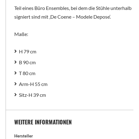
Teil eines Büro Ensembles, bei dem die Stühle unterhalb
signiert sind mit ‚De Coene – Modele Depose‘.
Maße:
H 79 cm
B 90 cm
T 80 cm
Arm-H 55 cm
Sitz-H 39 cm
WEITERE INFORMATIONEN
Hersteller