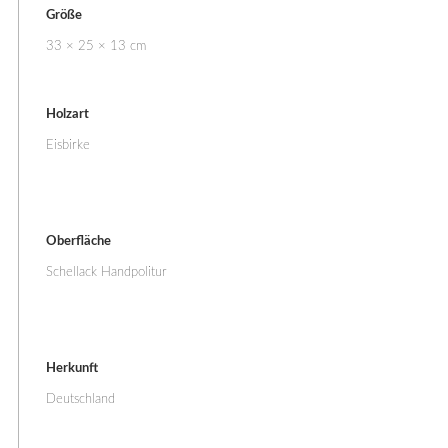
Größe
33 × 25 × 13 cm
Holzart
Eisbirke
Oberfläche
Schellack Handpolitur
Herkunft
Deutschland