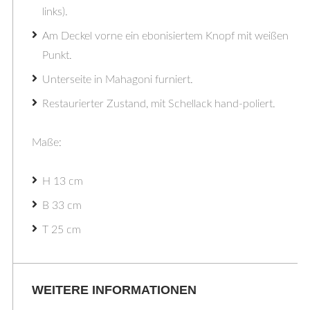
links).
Am Deckel vorne ein ebonisiertem Knopf mit weißen
Punkt.
Unterseite in Mahagoni furniert.
Restaurierter Zustand, mit Schellack hand-poliert.
Maße:
H 13 cm
B 33 cm
T 25 cm
WEITERE INFORMATIONEN