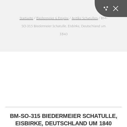
Startseite
/
Biedermeier & Empire
/
Antike Schatullen
/ BM-
SO-315 Biedermeier Schatulle, Eisbirke, Deutschland um
1840
BM-SO-315 BIEDERMEIER SCHATULLE,
EISBIRKE, DEUTSCHLAND UM 1840