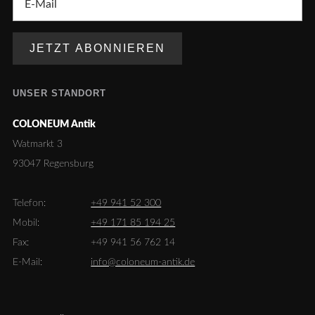
UNSER STANDORT
COLONEUM Antik
Watmarkt 3
93047 Regensburg
Telefon:
+49 941 52 300
Mobil:
+49 171 85 194 25
Fax:
+49 941 56 762 14
E-Mail:
info@coloneum-antik.de