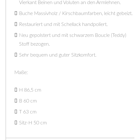
Vierkant Beinen und Voluten an den Armlehnen.
Buche Massivholz / Kirschbaumfarben, leicht gebeizt.
Restauriert und mit Schellack handpoliert.
Neu gepolstert und mit schwarzem Boucle (Teddy)
Stoff bezogen.
Sehr bequem und guter Sitzkomfort.
Maße:
H 86,5 cm
B 60 cm
T 63 cm
Sitz-H 50 cm