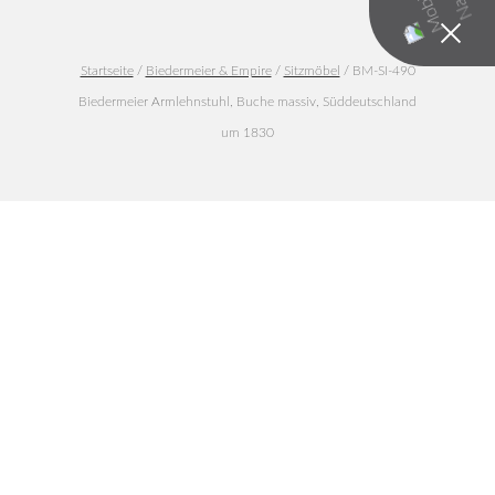
Startseite
/
Biedermeier & Empire
/
Sitzmöbel
/ BM-SI-490
Biedermeier Armlehnstuhl, Buche massiv, Süddeutschland
um 1830