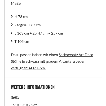
Maße:
H 78 cm
Zargen-H 67 cm
L 163 cm + 2 x 47 cm = 257 cm
T 105 cm
Dazu passen haben wir einen
Sechsersatz Art Deco
Stühle in schwarz mit grauem Alcantara Leder
verfügbar: AD-SI-536
WEITERE INFORMATIONEN
Größe
163 × 105 × 78 cm